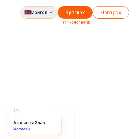
Бүртгүүлэх
Нэвтрэх
Монгол
(
14 хоног үнэгүй
)