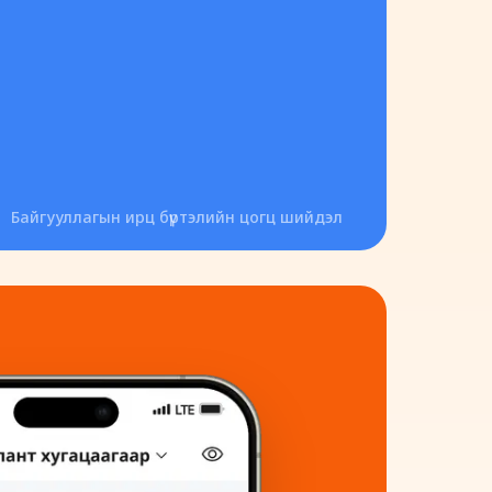
Байгууллагын ирц бүртэлийн цогц шийдэл