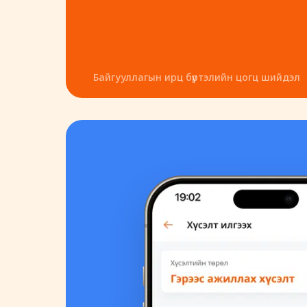
Байгууллагын ирц бүртэлийн цогц шийдэл