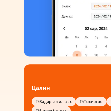
Цалин
Задаргаа илгээх
Тохиргоо
Цалин батлах