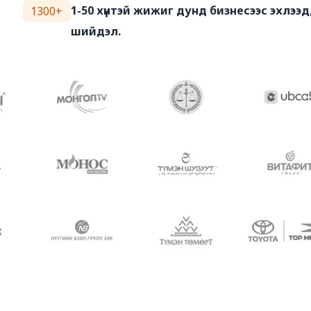
1-50 хүнтэй жижиг дунд бизнесээс эхлээ
1300+
шийдэл.