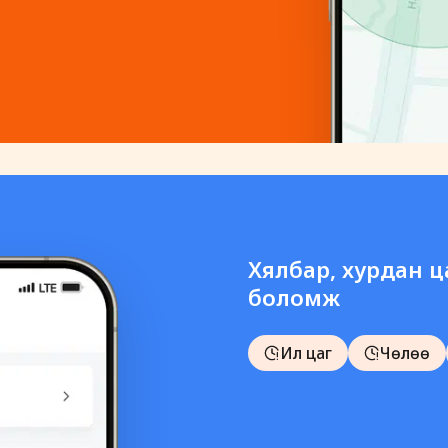
Хялбар, хурдан ца
боломж
Илүү цаг
Чөлөө