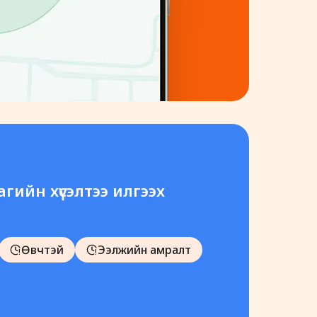
гийн хүсэлтээ илгээх
Өвчтэй
Ээлжийн амралт