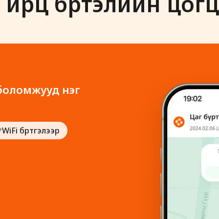
 ирц бүртэлийн цог
 боломжууд нэг
WiFi бүртгэлээр