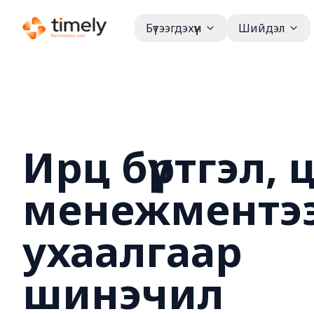
Бүтээгдэхүүн
Шийдэл
Ирц бүртгэл, 
менежментэ
ухаалгаар
шинэчил