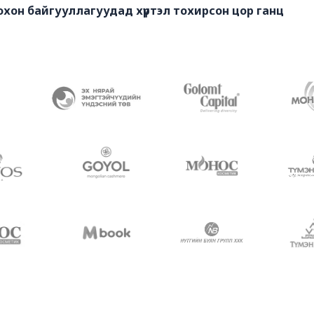
охон байгууллагуудад хүртэл тохирсон цор ганц