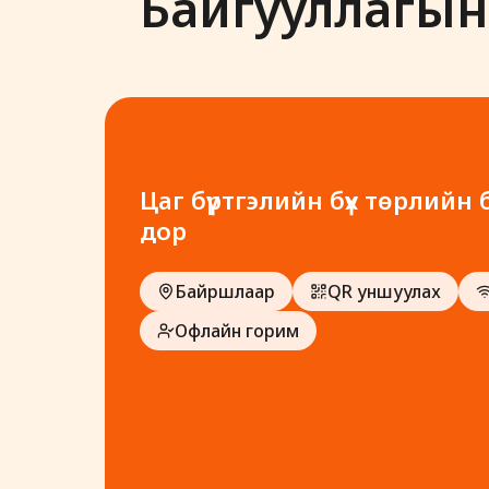
Байгууллагын
Цаг бүртгэлийн бүх төрлийн
дор
Байршлаар
QR уншуулах
Офлайн горим