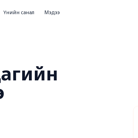
Үнийн санал
Мэдээ
цагийн
э