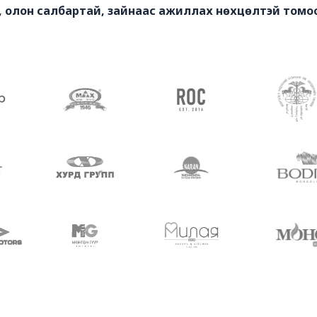
д, олон салбартай, зайнаас ажиллах нөхцөлтэй томо