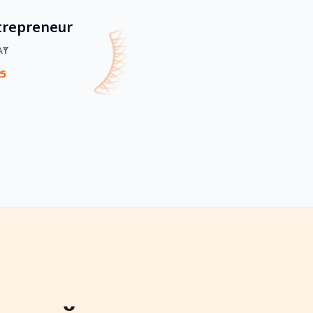
repreneur
ҮТ
25