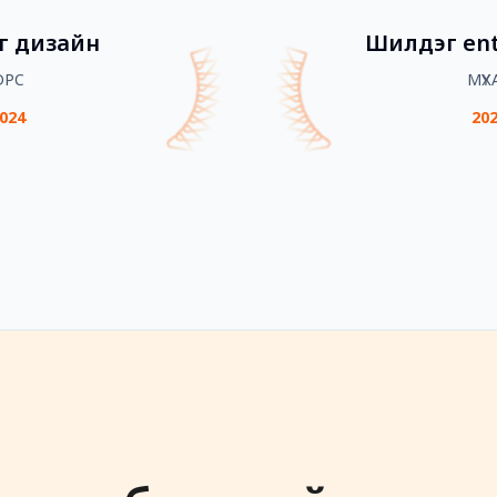
г дизайн
Шилдэг ent
DPC
МҮХА
024
20