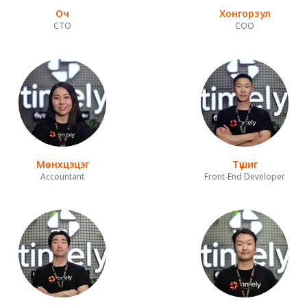
Оч
Хонгорзул
CTO
COO
Мөнхцэцэг
Түшиг
Accountant
Front-End Developer