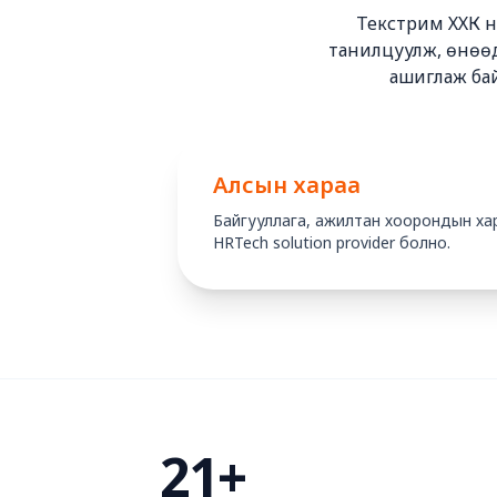
Текстрим ХХК нь
танилцуулж, өнөөдр
ашиглаж бай
Алсын хараа
Байгууллага, ажилтан хоорондын хари
HRTech solution provider болно.
21+