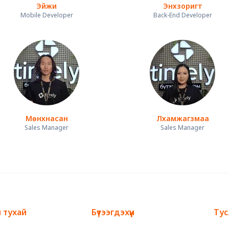
Эйжи
Энхзоригт
Mobile Developer
Back-End Developer
Мөнхнасан
Лхамжагзмаа
Sales Manager
Sales Manager
 тухай
Бүтээгдэхүүн
Ту