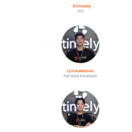
Болорхүү
CEO
Цогжавхлан
Full Stack Developer