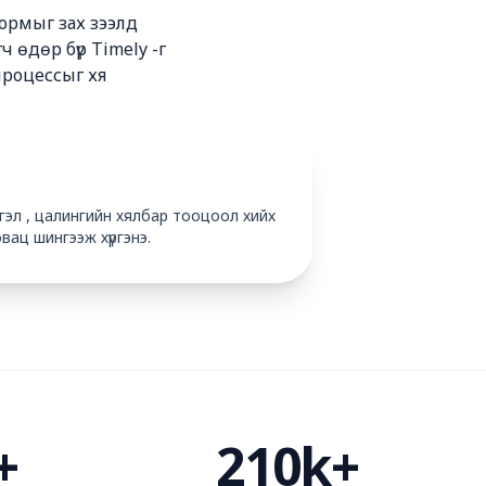
формыг зах зээлд
 өдөр бүр Timely -г
процессыг хя
гэл , цалингийн хялбар тооцоол хийх
ац шингээж хүргэнэ.
+
210k+