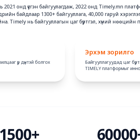
 2021 онд үүсгэн байгуулагдаж, 2022 онд Timely.mn плат
ийн байдлаар 1300+ байгууллага, 40,000 гаруй хэрэглэгч
на. Timely нь байгууллагын цаг бүртгэл, хүний нөөцийн 
Эрхэм зорилго
лцааг үр дүнтэй болгох
Байгууллагуудад цаг бүрт
TIMELY платформыг иннов
1500+
60000