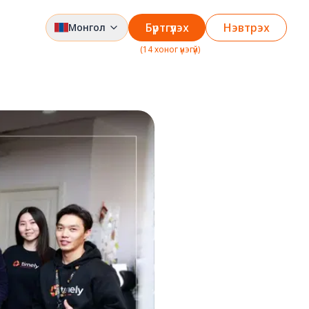
Бүртгүүлэх
Нэвтрэх
Монгол
(
14 хоног үнэгүй
)