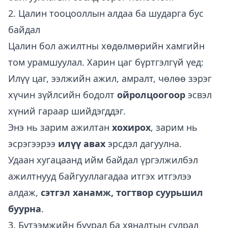
2. Цалин тооцооллын алдаа ба шударга бус
байдал
Цалин бол ажилтны хөдөлмөрийн хамгийн
том урамшуулал. Харин цаг бүртгэлгүй үед:
Илүү цаг, ээлжийн ажил, амралт, чөлөө зэрэг
хүчин зүйлсийн бодолт
ойролцоогоор
эсвэл
хүний гараар шийдэгддэг.
Энэ нь зарим ажилтан
хохирох
, зарим нь
эсрэгээрээ
илүү авах
эрсдэл дагуулна.
Удаан хугацаанд ийм байдал үргэлжилбэл
ажилтнууд байгууллагадаа итгэх итгэлээ
алдаж,
сэтгэл ханамж, тогтвор суурьшил
буурна
.
3. Бүтээмжийн буурал ба хяналтын сулрал