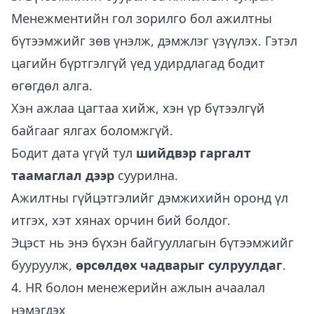
Менежментийн гол зорилго бол ажилтны
бүтээмжийг зөв үнэлж, дэмжлэг үзүүлэх. Гэтэл
цагийн бүртгэлгүй үед удирдлагад бодит
өгөгдөл алга.
Хэн ажлаа цагтаа хийж, хэн үр бүтээлгүй
байгааг ялгах боломжгүй.
Бодит дата үгүй тул
шийдвэр гаргалт
таамаглал дээр
суурилна.
Ажилтны гүйцэтгэлийг дэмжихийн оронд үл
итгэх, хэт хянах орчин бий болдог.
Эцэст нь энэ бүхэн байгууллагын бүтээмжийг
бууруулж,
өрсөлдөх чадварыг сулруулдаг
.
4. HR болон менежерийн ажлын ачаалал
нэмэгдэх