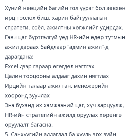
Хүний нөөцийн багийн гол үүрэг бол зөвхөн
ирц тоолох биш, харин байгууллагын
стратеги, соёл, ажилтны хөгжлийг удирдах.
Гэвч цаг бүртгэлгүй үед HR-ийн өдөр тутмын
ажил дараах байдлаар “админ ажил”-д
дарагдана:
Excel дээр гараар өгөгдөл нэгтгэх
Цалин тооцооны алдааг дахин нягтлах
Ирцийн талаар ажилтан, менежерийн
хооронд зуучлах
Энэ бүхэнд их хэмжээний цаг, хүч зарцуулж,
HR-ийн стратегийн ажилд оруулах хөрөнгө
оруулалт багасна.
5. Санхүүгийн алдагдал ба хууль эрх зүйн