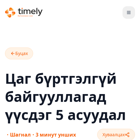
Open
Буцах
Цаг бүртгэлгүй
байгууллагад
үүсдэг 5 асуудал
・
Шагнал
・
3 минут унших
Хуваалцах