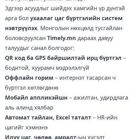
Эдгээр асуудлыг шийдэх хамгийн үр дүнтэй
арга бол
ухаалаг цаг бүртгэлийн систем
нэвтрүүлэх
. Монголын нөхцөлд тусгайлан
боловсруулсан
Timely.mn
дараах давуу
талуудыг санал болгодог:
QR код ба GPS байршилтай ирц бүртгэл
–
бодитой, хуурамч мэдээлэлгүй
Оффлайн горим
– интернэт тасарсан ч
бүртгэл хөтлөгдөнө
Мобайл аппликэйшн
– ажилтан, удирдлага
аль алинд хялбар
Автомат тайлан, Excel таталт
– HR-ийн
цагийг хэмнэнэ
Илүү цаг, чөлөө, амралт
-ын хүсэлт,