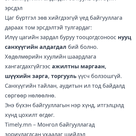
эрсдэл
Цаг бүртгэл зөв хийгдээгүй үед байгууллага
дараах том эрсдэлтэй тулгардаг:
Илүү цагийн зардал буруу тооцогдсоноос
нууц
санхүүгийн алдагдал
бий болно.
Хөдөлмөрийн хуулийн шаардлага
хангагдахгүйгээс
ажилтны маргаан,
шүүхийн зарга, торгууль
үүсч болзошгүй.
Санхүүгийн тайлан, аудитын ил тод байдалд
сөргөөр нөлөөлнө.
Энэ бүхэн байгууллагын нэр хүнд, итгэлцэлд
хүнд цохилт өгдөг.
Timely.mn
– Монгол байгууллагад
зориулагдсан ухаалаг шийдэл