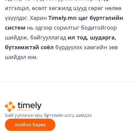
итгэлцэл, өсөлт хөгжилд шууд сөрөг нөлөө
үзүүлдэг. Харин
Timely.mn
цаг бүртгэлийн
систем
нь эдгээр сорилтыг бодитойгоор
шийдэж, байгууллагад
ил тод, шударга,
бүтээмжтэй соёл
бүрдүүлэх хамгийн зөв
шийдэл юм.
Байгууллагын ирц бүртэлийн цогц шийдэл
Холбоо барих