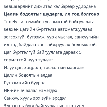
зөвшөөрлийг дижитал хэлбэрээр удирдана
Цалин бодолтыг шударга, ил тод болгоно
Timely системийн тусламжтай байгууллага
зөвхөн цагийн бүртгэлээ автоматжуулаад
зогсохгүй, бүтээмж, уур амьсгал, санхүүгийн
ил тод байдлаа эрс сайжруулах боломжтой.
Цаг бүртгэлгүй байгууллага дараах 5
сорилттой нүүр тулдаг:
Илүү цаг, хоцролт, таслалтын маргаан
Цалин бодолтын алдаа
Бүтээмжийн буурал
HR-ийн ачаалал нэмэгдэх
Санхүү, хууль эрх зүйн эрсдэл
Эдгээр нь бүгд байгууллагын нэр хүнд,