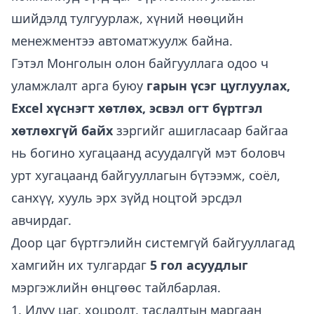
шийдэлд тулгуурлаж, хүний нөөцийн
менежментээ автоматжуулж байна.
Гэтэл Монголын олон байгууллага одоо ч
уламжлалт арга буюу
гарын үсэг цуглуулах,
Excel хүснэгт хөтлөх, эсвэл огт бүртгэл
хөтлөхгүй байх
зэргийг ашигласаар байгаа
нь богино хугацаанд асуудалгүй мэт боловч
урт хугацаанд байгууллагын бүтээмж, соёл,
санхүү, хууль эрх зүйд ноцтой эрсдэл
авчирдаг.
Доор цаг бүртгэлийн системгүй байгууллагад
хамгийн их тулгардаг
5 гол асуудлыг
мэргэжлийн өнцгөөс тайлбарлая.
1. Илүү цаг, хоцролт, таслалтын маргаан