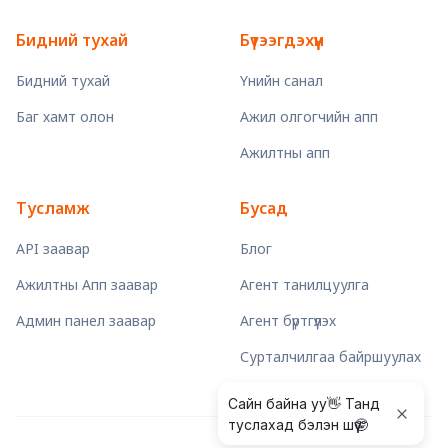
Бидний тухай
Бүтээгдэхүүн
Бидний тухай
Үнийн санал
Баг хамт олон
Ажил олгогчийн апп
Ажилтны апп
Тусламж
Бусад
API заавар
Блог
Ажилтны Апп заавар
Агент танилцуулга
Админ панел заавар
Агент бүртгүүлэх
Сурталчилгаа байршуулах
Сайн байна уу👋 Танд
туслахад бэлэн шүү🤓