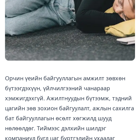
Орчин үеийн байгууллагын амжилт зөвхөн
бүтээгдэхүүн, үйлчилгээний чанараар
хэмжигдэхгүй. Ажилтнуудын бүтээмж, тэдний
цагийн зөв зохион байгуулалт, ажлын сахилга
бат байгууллагын өсөлт хөгжилд шууд
нөлөөлдөг. Тиймээс дэлхийн шилдэг
компаниуд бүгд цаг бүртгэлийн ухаалаг