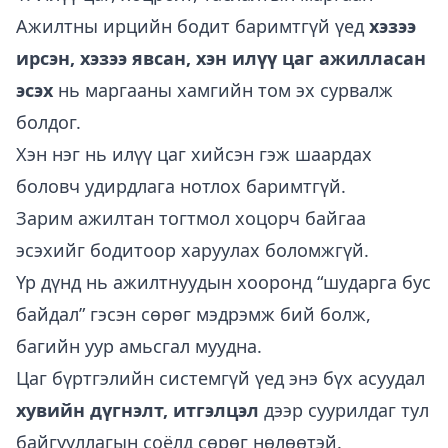
Ажилтны ирцийн бодит баримтгүй үед
хэзээ
ирсэн, хэзээ явсан, хэн илүү цаг ажилласан
эсэх
нь маргааны хамгийн том эх сурвалж
болдог.
Хэн нэг нь илүү цаг хийсэн гэж шаардах
боловч удирдлага нотлох баримтгүй.
Зарим ажилтан тогтмол хоцорч байгаа
эсэхийг бодитоор харуулах боломжгүй.
Үр дүнд нь ажилтнуудын хооронд “шударга бус
байдал” гэсэн сөрөг мэдрэмж бий болж,
багийн уур амьсгал муудна.
Цаг бүртгэлийн системгүй үед энэ бүх асуудал
хувийн дүгнэлт, итгэлцэл
дээр суурилдаг тул
байгууллагын соёлд сөрөг нөлөөтэй.