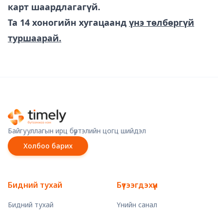
карт шаардлагагүй.
Та 14 хоногийн хугацаанд
үнэ төлбөргүй
туршаарай.
Байгууллагын ирц бүртэлийн цогц шийдэл
Холбоо барих
Бидний тухай
Бүтээгдэхүүн
Бидний тухай
Үнийн санал