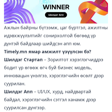
Ажлын байрны бүтээмж, цаг бүртгэл, ажилтны
идэвхжүүлэлтийг сонирхолтой бөгөөд үр
дүнтэй байдлаар шийдсэн апп юм.
Timely.mn
ямар амжилт үзүүлсэн бэ?
Шилдэг Стартап
– Зорилтот хэрэглэгчиддээ
бодит үр өгөөж өгч буй бизнес модель,
инновацын үнэлгээ, хэрэглэгчийн өсөлт дээр
суурилан.
Шилдэг Апп
– UI/UX, хурд, найдвартай
байдал, хэрэглэгчийн сэтгэл ханамж дээр
суурилсан дүнгээр.