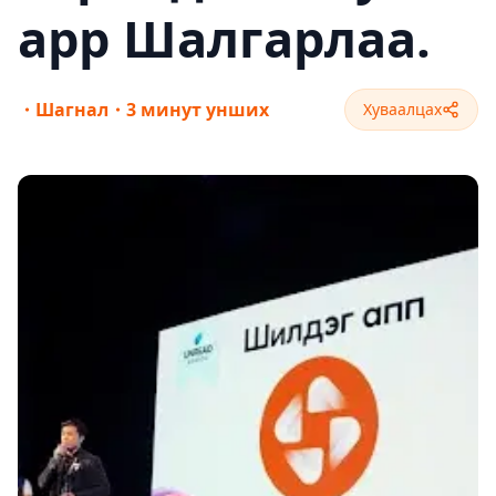
app Шалгарлаа.
・
Шагнал
・
3 минут унших
Хуваалцах