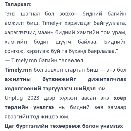
Талархал:
“Энэ шагнал бол зөвхөн бидний багийн
амжилт биш. Timely-г хэрэглэдэг байгууллага,
хэрэглэгчид маань бидний хамгийн том урам,
хамгийн бодит шүүгч байлаа. Биднийг
сонгож, хэрэглэж буй та бүхэнд баярлалаа.”
—
Timely.mn
багийн төлөөлөл
Timely.mn
бол зөвхөн стартап биш — энэ бол
ажилтны бүтээмжийг дижиталчлах
хөдөлгөөний тэргүүлэгч шийдэл
юм.
Unplug 2023 дээр хүлээн авсан энэ
хоёр
төрлийн үнэлгээ
нь бидний зөв замаар
яваагийн тод жишээ юм.
Цаг бүртгэлийн төхөөрөмж болон үнэмлэх