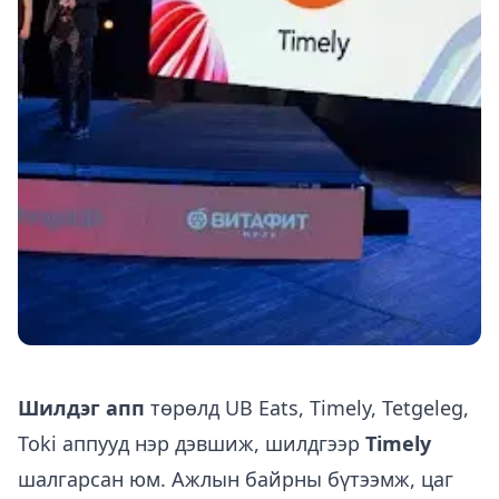
Шилдэг апп
төрөлд UB Eats, Timely, Tetgeleg,
Toki аппууд нэр дэвшиж, шилдгээр
Timely
шалгарсан юм. Ажлын байрны бүтээмж, цаг