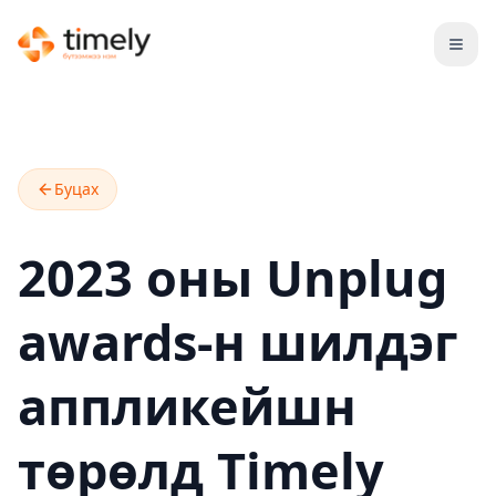
Open
Буцах
2023 оны Unplug
awards-н шилдэг
аппликейшн
төрөлд Timely