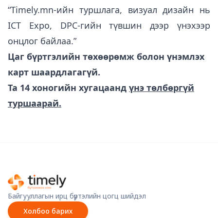
“
Timely.mn
-ийн туршлага, визуал дизайн нь
ICT Expo, DPC-гийн түвшин дээр үнэхээр
онцлог байлаа.”
Цаг бүртгэлийн төхөөрөмж болон үнэмлэх
карт шаардлагагүй.
Та 14 хоногийн хугацаанд
үнэ төлбөргүй
туршаарай.
Байгууллагын ирц бүртэлийн цогц шийдэл
Холбоо барих