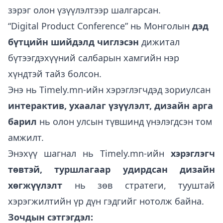
зэрэг олон үзүүлэлтээр шалгарсан.
“Digital Product Conference” нь Монголын
дэд
бүтцийн шийдэлд чиглэсэн
дижитал
бүтээгдэхүүний салбарын хамгийн нэр
хүндтэй тайз болсон.
Энэ нь
Timely.mn
-ийн хэрэглэгчдэд зориулсан
интерактив, ухаалаг үзүүлэлт, дизайн арга
барил
нь олон улсын түвшинд үнэлэгдсэн том
амжилт.
Энэхүү шагнал нь
Timely.mn
-ийн
хэрэглэгч
төвтэй, туршлагаар удирдсан дизайн
хөгжүүлэлт
нь зөв стратеги, тууштай
хэрэгжилтийн үр дүн гэдгийг нотолж байна.
Зочдын сэтгэгдэл: