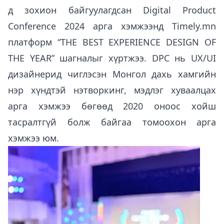
д зохион байгуулагдсан Digital Product
Conference 2024 арга хэмжээнд
Timely.mn
платформ “THE BEST EXPERIENCE DESIGN OF
THE YEAR” шагналыг хүртжээ. DPC нь UX/UI
дизайнерид чиглэсэн Монгол дахь хамгийн
нэр хүндтэй нэтворкинг, мэдлэг хуваалцах
арга хэмжээ бөгөөд 2020 оноос хойш
тасралтгүй болж байгаа томоохон арга
хэмжээ юм.