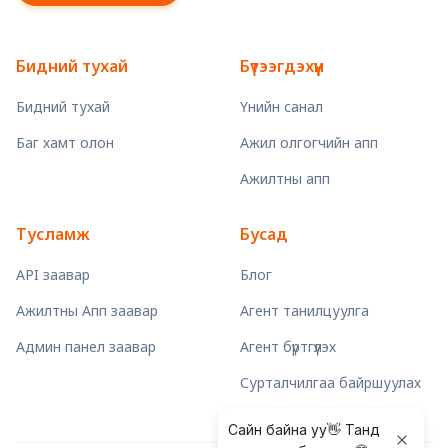
Бидний тухай
Бүтээгдэхүүн
Бидний тухай
Үнийн санал
Баг хамт олон
Ажил олгогчийн апп
Ажилтны апп
Тусламж
Бусад
API заавар
Блог
Ажилтны Апп заавар
Агент танилцуулга
Админ панел заавар
Агент бүртгүүлэх
Сурталчилгаа байршуулах
Сайн байна уу👋 Танд