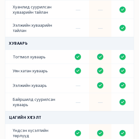
Хуанлид суурилсан
—
—
хуваарийн тайлан
Ээлжийн хуваарийн
—
—
тайлан
ХУВААРЬ
Тогтмол хуваарь
Уян хатан хуваарь
—
Ээлжийн хуваарь
Байршилд суурилсан
—
—
хуваарь
ЦАГИЙН ХҮСЭЛТ
Үндсэн хүсэлтийн
төрлүүд