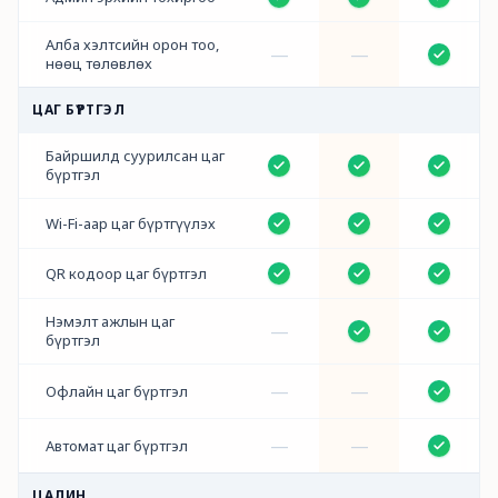
Алба хэлтсийн орон тоо,
—
—
нөөц төлөвлөх
ЦАГ БҮРТГЭЛ
Байршилд суурилсан цаг
бүртгэл
Wi-Fi-аар цаг бүртгүүлэх
QR кодоор цаг бүртгэл
Нэмэлт ажлын цаг
—
бүртгэл
—
—
Офлайн цаг бүртгэл
—
—
Автомат цаг бүртгэл
ЦАЛИН