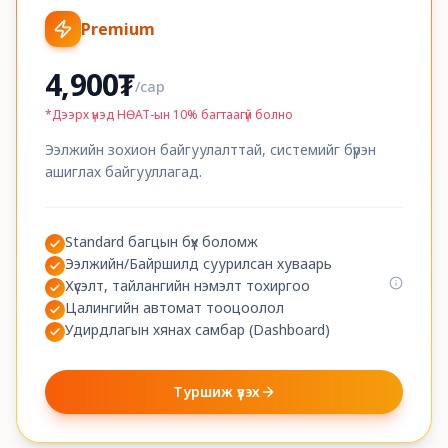
Premium
4,900
₮
/
сар
*
Дээрх үнэд НӨАТ-ын 10% багтаагүй болно
Ээлжийн зохион байгуулалттай, системийг бүрэн
ашиглах байгууллагад.
Standard багцын бүх боломж
Ээлжийн/Байршилд суурилсан хуваарь
Хүсэлт, тайлангийн нэмэлт тохиргоо
Цалингийн автомат тооцоолол
Удирдлагын хянах самбар (Dashboard)
Туршиж үзэх