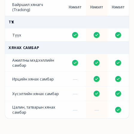
Байршил хянагч
Нэмэлт
Нэмэлт
Нэмэлт
(Tracking)
ТҮҮХ
Түүх
ХЯНАХ САМБАР
Ажилтны мэдээллийн
самбар
—
Ирцийн хянах самбар
—
Хүсэлтийн хянах самбар
Цалин, татварын хянах
—
—
самбар