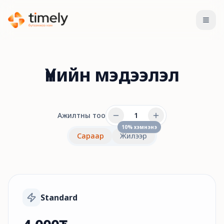
Open
Үнийн мэдээлэл
Ажилтны тоо
10% хэмнэнэ
Сараар
Жилээр
Standard