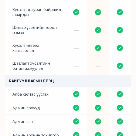
Хүсэлтэд зураг, байршил
шаардах
Шинэ хүсэлтийн төрөл
—
нэмэх
Хүсэлт илгээх
—
хязгаарлалт
Шатлалт хүсэлтийн
—
—
баталгаажуулалт
БАЙГУУЛЛАГЫН БҮТЭЦ
Алба хэлтэс үүсгэх
Админ эрхүүд
Админ апп
Админ эрхийн тохиргоо