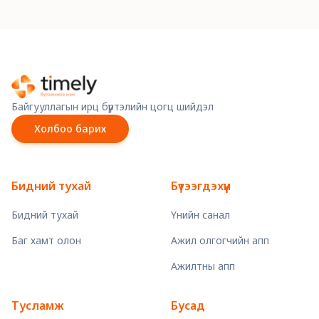
Байгууллагын ирц бүртэлийн цогц шийдэл
Холбоо барих
Бидний тухай
Бүтээгдэхүүн
Бидний тухай
Үнийн санал
Баг хамт олон
Ажил олгогчийн апп
Ажилтны апп
Тусламж
Бусад