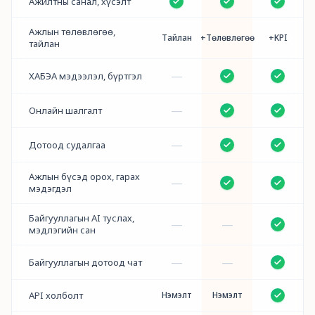
Ажилтны санал, хүсэлт
Ажлын төлөвлөгөө,
Тайлан
+Төлөвлөгөө
+KPI
тайлан
—
ХАБЭА мэдээлэл, бүртгэл
—
Онлайн шалгалт
—
Дотоод судалгаа
Ажлын бүсэд орох, гарах
—
мэдэгдэл
Байгууллагын AI туслах,
—
—
мэдлэгийн сан
—
—
Байгууллагын дотоод чат
API холболт
Нэмэлт
Нэмэлт