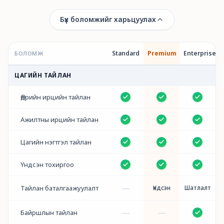
Бүх боломжийг харьцуулах
Standard
Premium
Enterprise
БОЛОМЖ
ЦАГИЙН ТАЙЛАН
Өдрийн ирцийн тайлан
Ажилтны ирцийн тайлан
Цагийн нэгтгэл тайлан
Үндсэн тохиргоо
—
Тайлан баталгаажуулалт
Үндсэн
Шатлалт
—
—
Байршлын тайлан