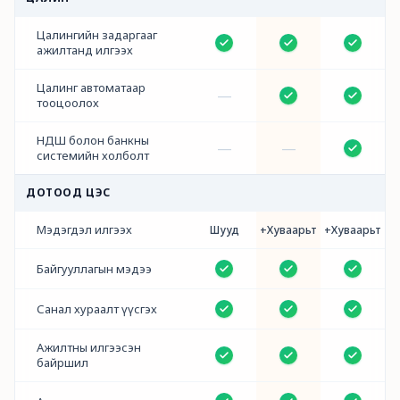
Цалингийн задаргааг
ажилтанд илгээх
Цалинг автоматаар
—
тооцоолох
НДШ болон банкны
—
—
системийн холболт
ДОТООД ЦЭС
Мэдэгдэл илгээх
Шууд
+Хуваарьт
+Хуваарьт
Байгууллагын мэдээ
Санал хураалт үүсгэх
Ажилтны илгээсэн
байршил