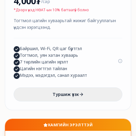
4,000
₮
/
сар
*
Дээрх үнэд НӨАТ-ын 10% багтаагүй болно
Тогтмол цагийн хуваарьтай жижиг байгууллагын
үндсэн хэрэгцээнд.
Байршил, Wi-Fi, QR цаг бүртгэл
Тогтмол, уян хатан хуваарь
7 төрлийн цагийн хүсэлт
Цагийн нэгтгэл тайлан
Мэдээ, мэдэгдэл, санал хураалт
Туршиж үзэх
ХАМГИЙН ЭРЭЛТТЭЙ