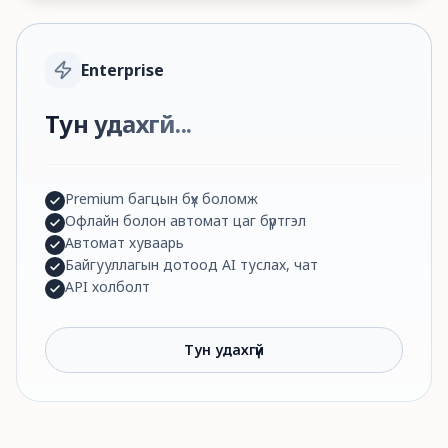
Enterprise
Тун удахгүй...
Premium багцын бүх боломж
Офлайн болон автомат цаг бүртгэл
Автомат хуваарь
Байгууллагын дотоод AI туслах, чат
API холболт
Тун удахгүй