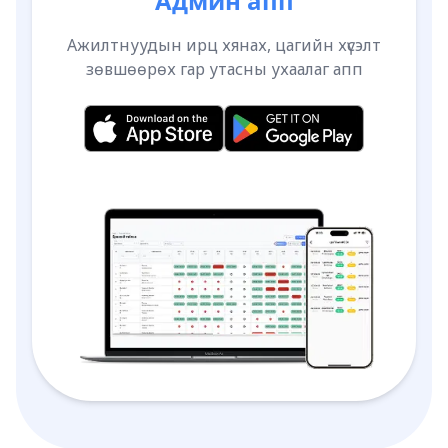
Админ апп
Ажилтнуудын ирц хянах, цагийн хүсэлт
зөвшөөрөх гар утасны ухаалаг апп