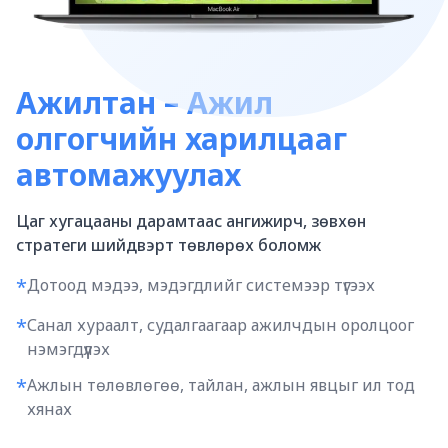
Ажилтан – Ажил
олгогчийн харилцааг
автомажуулах
Цаг хугацааны дарамтаас ангижирч, зөвхөн
стратеги шийдвэрт төвлөрөх боломж
*
Дотоод мэдээ, мэдэгдлийг системээр түгээх
*
Санал хураалт, судалгаагаар ажилчдын оролцоог
нэмэгдүүлэх
*
Ажлын төлөвлөгөө, тайлан, ажлын явцыг ил тод
хянах