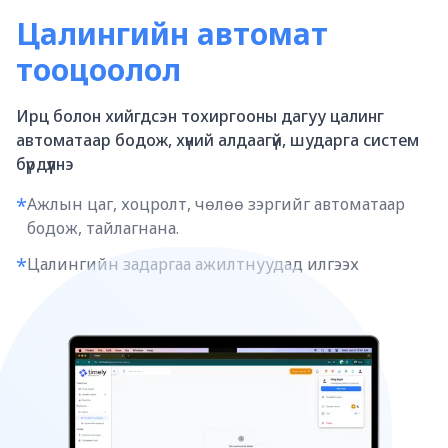
Цалингийн автомат
тооцоолол
Ирц болон хийгдсэн тохиргооны дагуу цалинг
автоматаар бодож, хүний алдаагүй, шударга систем
бүрдүүлнэ
*
Ажлын цаг, хоцролт, чөлөө зэргийг автоматаар
бодож, тайлагнана.
*
Цалингийн задаргаа ажилтнуудад илгээх