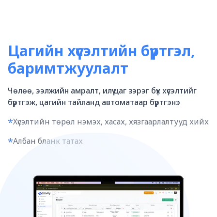
Цагийн хүсэлтийн бүртгэл,
баримтжуулалт
Чөлөө, ээлжийн амралт, илүү цаг зэрэг бүх хүсэлтийг
бүртгэж, цагийн тайланд автоматаар бүртгэнэ
*
Хүсэлтийн төрөл нэмэх, хасах, хязгаарлалтууд хийх
*
Албан бланк татах