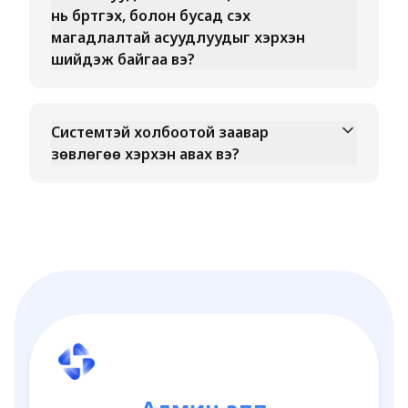
нь бүртгэх, болон бусад үүсэх
магадлалтай асуудлуудыг хэрхэн
шийдэж байгаа вэ?
Системтэй холбоотой заавар
зөвлөгөө хэрхэн авах вэ?