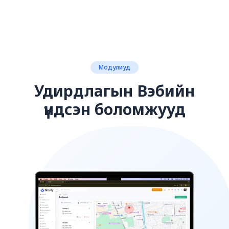
Модулиуд
Удирдлагын Вэбийн
үндсэн боломжууд