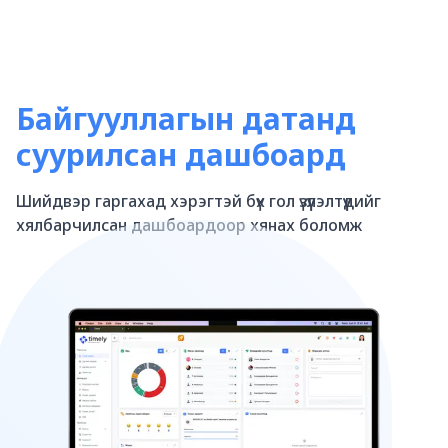
Байгууллагын датанд
суурилсан дашбоард
Шийдвэр гаргахад хэрэгтэй бүх гол үзүүлэлтүүдийг
хялбарчилсан дашбоардоор хянах боломж