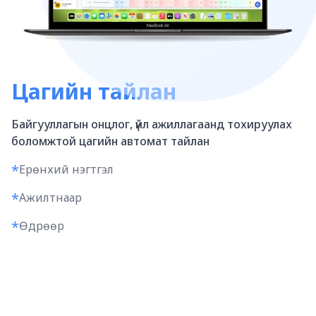
Цагийн тайлан
Байгууллагын онцлог, үйл ажиллагаанд тохируулах
боломжтой цагийн автомат тайлан
*
Ерөнхий нэгтгэл
*
Ажилтнаар
*
Өдрөөр