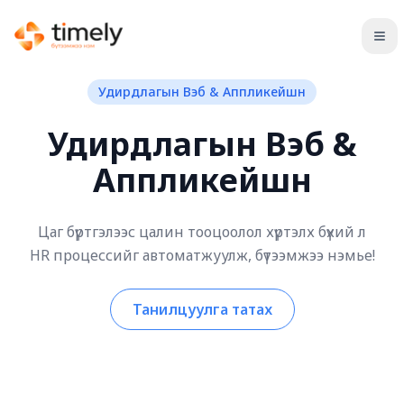
Ope
Удирдлагын Вэб & Аппликейшн
Удирдлагын Вэб &
Аппликейшн
Цаг бүртгэлээс цалин тооцоолол хүртэлх бүхий л
HR процессийг автоматжуулж, бүтээмжээ нэмье!
Танилцуулга татах