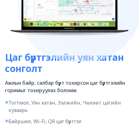
Цаг бүртгэлийн уян хатан
сонголт
Ажлын байр, салбар бүрт тохирсон цаг бүртгэлийн
горимыг тохируулах боломж
*
Тогтмол, Уян хатан, Ээлжийн, Чөлөөт цагийн
хуваарь
*
Байршил, Wi-Fi, QR цаг бүртгэл