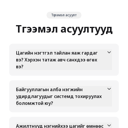
Түгээмэл асуулт
Түгээмэл асуултууд
Цагийн нэгтгэл тайлан яаж гардаг
вэ? Хэрхэн татаж авч санхүүдээ өгөх
вэ?
Байгууллагын алба нэгжийн
удирдлагуудыг системд тохируулах
боломжтой юу?
Ажилтнууд нэгнийхээ цагийг өмнөөс