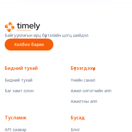
Байгууллагын ирц бүртэлийн цогц шийдэл
Холбоо барих
Бидний тухай
Бүтээгдэхүүн
Бидний тухай
Үнийн санал
Баг хамт олон
Ажил олгогчийн апп
Ажилтны апп
Тусламж
Бусад
API заавар
Блог