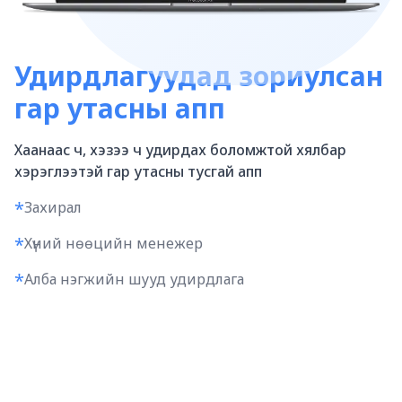
Удирдлагуудад зориулсан
гар утасны апп
Хаанаас ч, хэзээ ч удирдах боломжтой хялбар
хэрэглээтэй гар утасны тусгай апп
*
Захирал
*
Хүний нөөцийн менежер
*
Алба нэгжийн шууд удирдлага