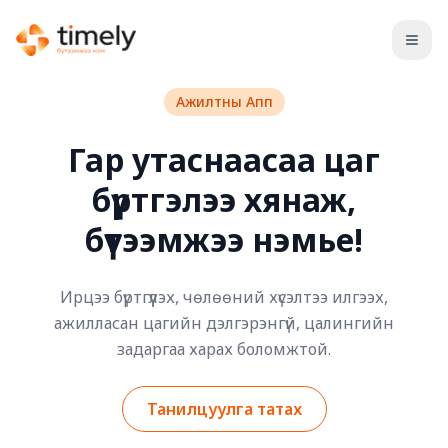
Open
Ажилтны Апп
Гар утаснаасаа цаг
бүртгэлээ хянаж,
бүтээмжээ нэмье!
Ирцээ бүртгүүлэх, чөлөөний хүсэлтээ илгээх,
ажилласан цагийн дэлгэрэнгүй, цалингийн
задаргаа харах боломжтой.
Танилцуулга татах