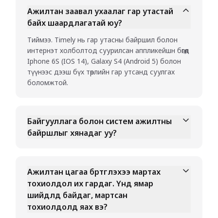
Ажилтан заавал ухаалаг гар утастай
байх шаардлагатай юу?
Тиймээ. Timely нь гар утасны байршил болон
интернэт холболтод суурилсан аппликейшн бөгөөд
Iphone 6S (IOS 14), Galaxy S4 (Android 5) болон
түүнээс дээш бүх төрлийн гар утсанд суулгах
боломжтой.
Байгууллага болон систем ажилтны
байршлыг хянадаг уу?
Ажилтан цагаа бүртгүүлэхээ мартах
тохиолдол их гардаг. Үүнд ямар
шийдлүүд байдаг, мартсан
тохиолдолд яах вэ?