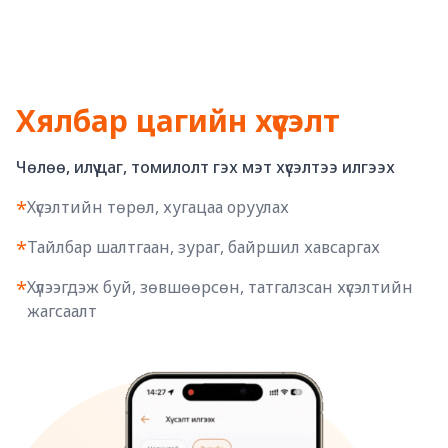
Хялбар цагийн хүсэлт
Чөлөө, илүү цаг, томилолт гэх мэт хүсэлтээ илгээх
*
Хүсэлтийн төрөл, хугацаа оруулах
*
Тайлбар шалтгаан, зураг, байршил хавсаргах
*
Хүлээгдэж буй, зөвшөөрсөн, татгалзсан хүсэлтийн
жагсаалт