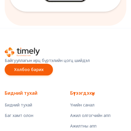
Байгууллагын ирц бүртэлийн цогц шийдэл
Холбоо барих
Бидний тухай
Бүтээгдэхүүн
Бидний тухай
Үнийн санал
Баг хамт олон
Ажил олгогчийн апп
Ажилтны апп