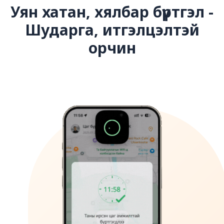
Уян хатан, хялбар бүртгэл -
Шударга, итгэлцэлтэй
орчин