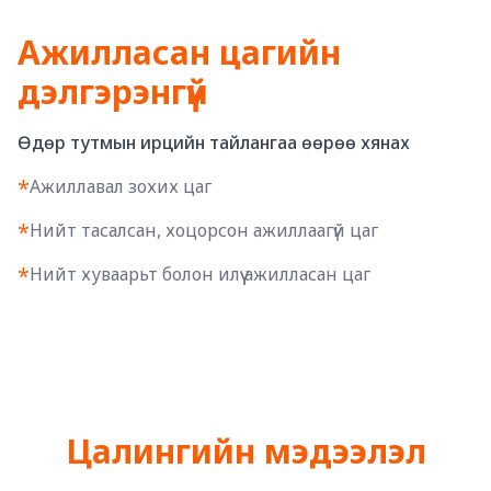
Ажилласан цагийн
дэлгэрэнгүй
Өдөр тутмын ирцийн тайлангаа өөрөө хянах
*
Ажиллавал зохих цаг
*
Нийт тасалсан, хоцорсон ажиллаагүй цаг
*
Нийт хуваарьт болон илүү ажилласан цаг
Цалингийн мэдээлэл