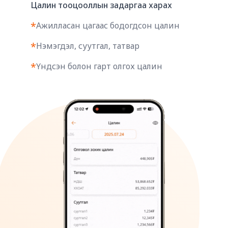
Цалин тооцооллын задаргаа харах
*
Ажилласан цагаас бодогдсон цалин
*
Нэмэгдэл, суутгал, татвар
*
Үндсэн болон гарт олгох цалин