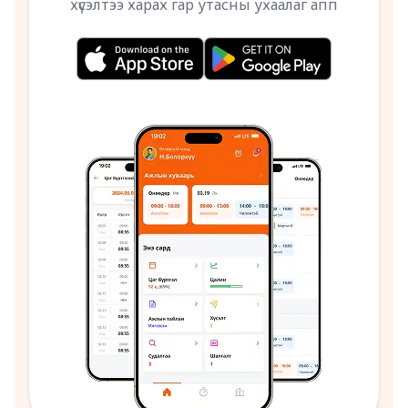
хүсэлтээ харах гар утасны ухаалаг апп