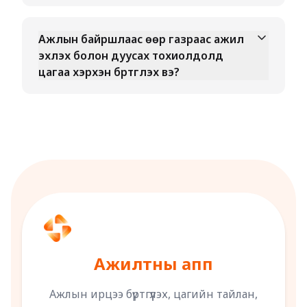
Ажлын байршлаас өөр газраас ажил
эхлэх болон дуусах тохиолдолд
цагаа хэрхэн бүртгүүлэх вэ?
Ажилтны апп
Ажлын ирцээ бүртгүүлэх, цагийн тайлан,