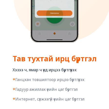
Тав тухтай ирц бүртгэл
Хэзээ ч, ямар ч үед ирцээ бүртгүүлэх
*
Ганцхан товшилтоор ирцээ бүртгүүлэх
*
Гадуур ажиллах үеийн цаг бүртгэл
*
Интернет, сүлжээгүй үеийн цаг бүртгэл