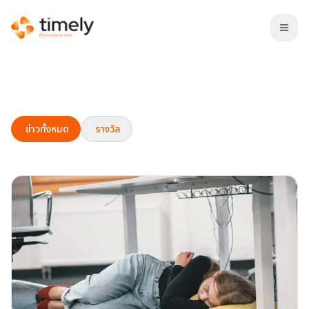
Open
ข่าวทั้งหมด
รางวัล