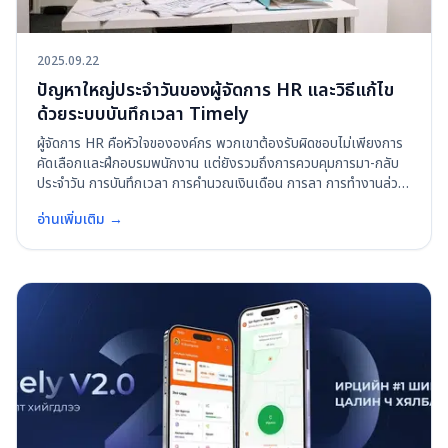
2025.09.22
ปัญหาใหญ่ประจำวันของผู้จัดการ HR และวิธีแก้ไข
ด้วยระบบบันทึกเวลา Timely
ผู้จัดการ HR คือหัวใจขององค์กร พวกเขาต้องรับผิดชอบไม่เพียงการ
คัดเลือกและฝึกอบรมพนักงาน แต่ยังรวมถึงการควบคุมการมา-กลับ
ประจำวัน การบันทึกเวลา การคำนวณเงินเดือน การลา การทำงานล่วง
เวลา และการประเมินประสิทธิภาพ ซึ่งเป็นงานละเอียดมากมาย
อ่านเพิ่มเติม
→